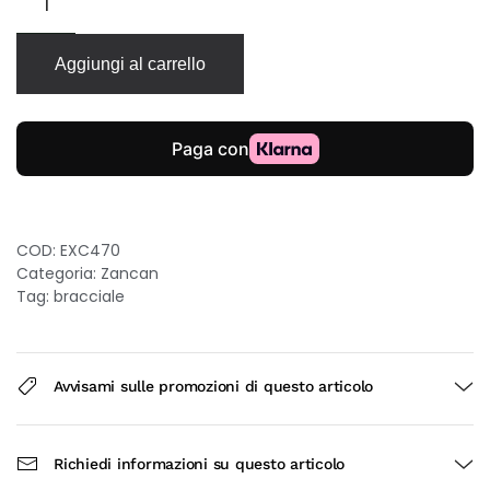
Zancan
Cubane
in
Aggiungi al carrello
argento
925
con
pietre
nere
quantità
COD:
EXC470
Categoria:
Zancan
Tag:
bracciale
Avvisami sulle promozioni di questo articolo
Richiedi informazioni su questo articolo