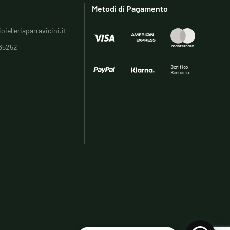
Metodi di Pagamento
oielleriaparravicini.it
35252
Bonifico
Bancario