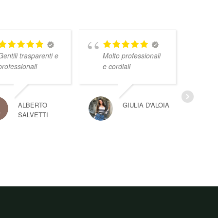
Gentili trasparenti e
Molto professionali
professionali
e cordiali
ALBERTO
GIULIA D'ALOIA
SALVETTI