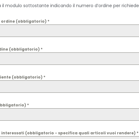
il modulo sottostante indicando il numero d’ordine per richieder
ordine (obbligatorio)
*
dine (obbligatorio)
*
iente (obbligatorio)
*
obbligatorio)
*
 interessati (obbligatorio - specifica quali articoli vuoi rendere)
*