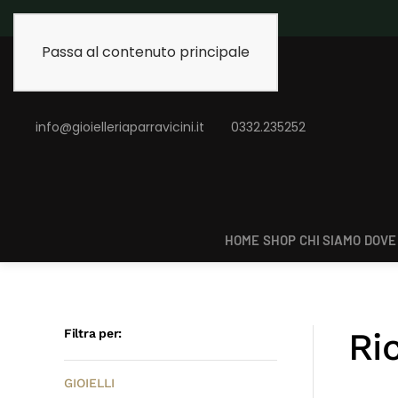
Spedizione gratuita 
Passa al contenuto principale
info@gioielleriaparravicini.it
0332.235252
HOME
SHOP
CHI SIAMO
DOVE
Ri
Filtra per:
GIOIELLI