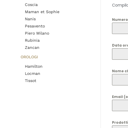
Coscia
Compila 
Maman et Sophie
Nanis
Numero 
Pesavento
Piero Milano
Rubinia
Data or
Zancan
OROLOGI
Hamilton
Nome cl
Locman
Tissot
Email (
Prodotti