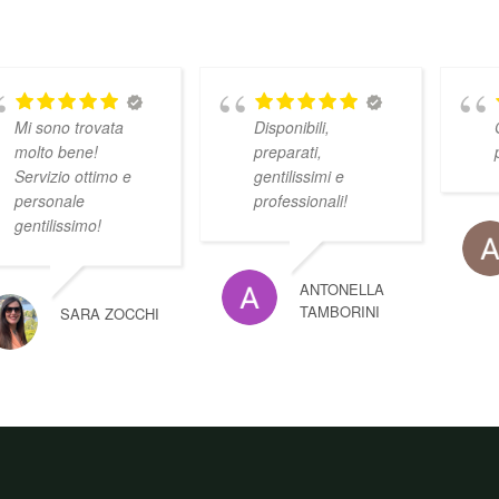
Mi sono trovata
Disponibili,
molto bene!
preparati,
Servizio ottimo e
gentilissimi e
personale
professionali!
gentilissimo!
ANTONELLA
TAMBORINI
SARA ZOCCHI