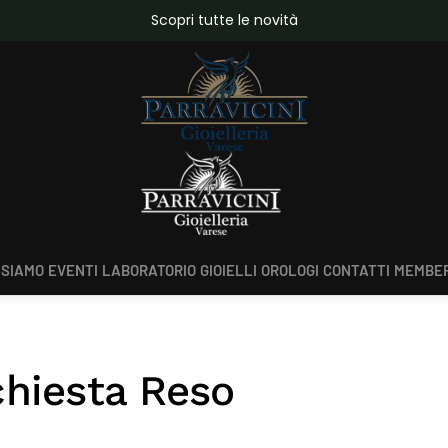
da €150,00
Scopri tutte le novità
 SIAMO
EVENTI
LABORATORIO
GIOIELLI
OROLOGI
CONTATTI
MEMBER
chiesta Reso