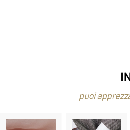
I
puoi apprezza