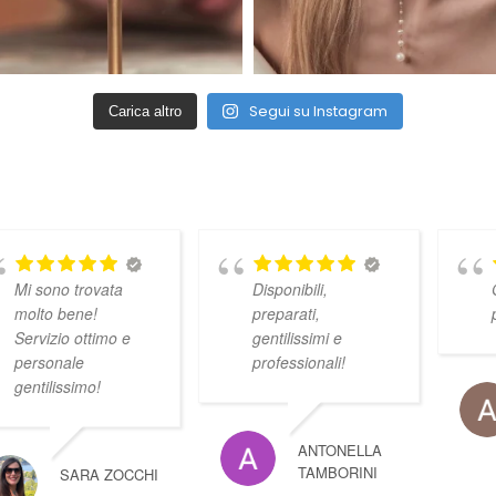
Segui su Instagram
Carica altro
Mi sono trovata
Disponibili,
molto bene!
preparati,
Servizio ottimo e
gentilissimi e
personale
professionali!
gentilissimo!
ANTONELLA
TAMBORINI
SARA ZOCCHI