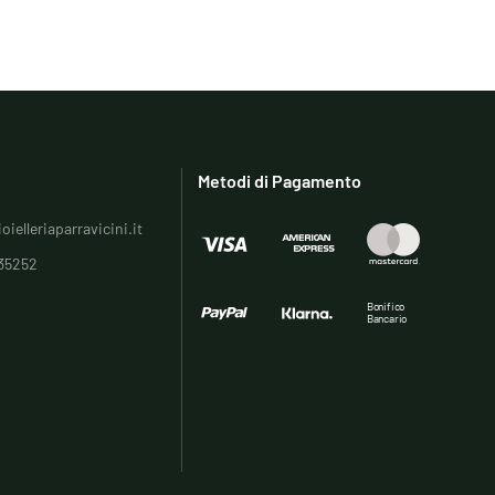
Metodi di Pagamento
oielleriaparravicini.it
35252
Bonifico
Bancario