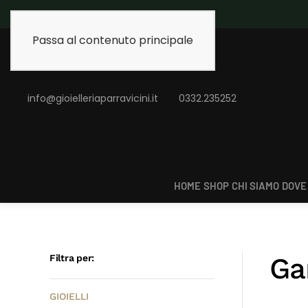
Spedizione gratuita 
Passa al contenuto principale
info@gioielleriaparravicini.it
0332.235252
HOME
SHOP
CHI SIAMO
DOVE
Ga
Filtra per:
GIOIELLI