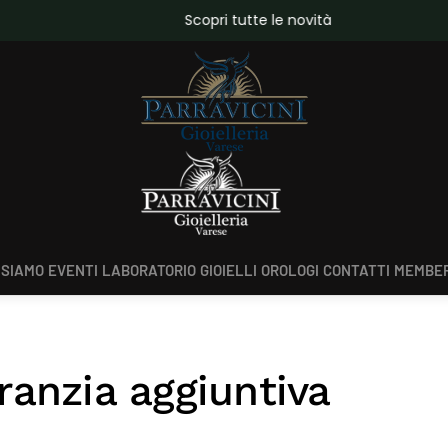
da €150,00
Scopri tutte le novità
 SIAMO
EVENTI
LABORATORIO
GIOIELLI
OROLOGI
CONTATTI
MEMBER
ranzia aggiuntiva