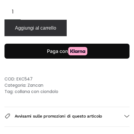
Collana
Zancan
Insignia
925
Aggiungi al carrello
in
argento
con
rosa
dei
venti
e
spinelli
COD:
EXC547
neri
Categoria:
Zancan
quantità
Tag:
collana con ciondolo
Avvisami sulle promozioni di questo articolo