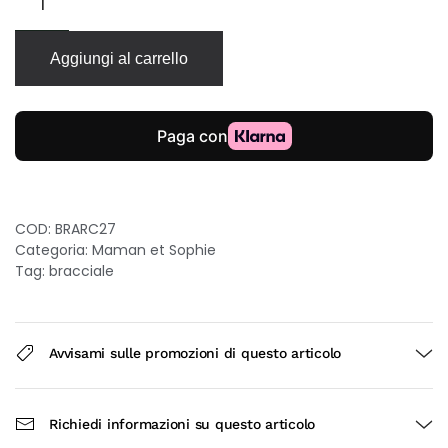
et
Sophie
Archivio
Aggiungi al carrello
Stelle
bracciale
in
argento
925
quantità
COD:
BRARC27
Categoria:
Maman et Sophie
Tag:
bracciale
Avvisami sulle promozioni di questo articolo
Richiedi informazioni su questo articolo