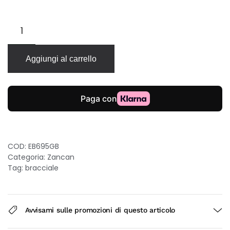
Bracciale
Zancan
Insignia
Explorer
Aggiungi al carrello
in
oro
giallo
18kt
con
nodo
nautico
brunito
COD:
EB695GB
quantità
Categoria:
Zancan
Tag:
bracciale
Avvisami sulle promozioni di questo articolo