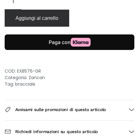
Zancan
Robikevlar
in
Aggiungi al carrello
kevlar
verde
e
argento
925
quantità
COD:
EXB576-GR
Categoria:
Zancan
Tag:
bracciale
Avvisami sulle promozioni di questo articolo
Richiedi informazioni su questo articolo