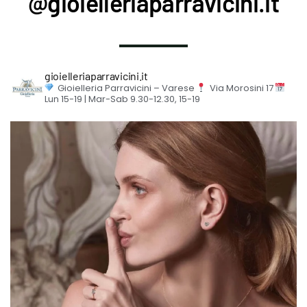
@gioielleriaparravicini.it
gioielleriaparravicini.it
Gioielleria Parravicini – Varese
Via Morosini 17
Lun 15-19 | Mar-Sab 9.30-12.30, 15-19