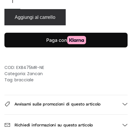
Zancan
Regata
in
Aggiungi al carrello
kevlar
nero
con
nodo
in
argento
e
oro
COD:
EXB475MR-NE
quantità
Categoria:
Zancan
Tag:
bracciale
Avvisami sulle promozioni di questo articolo
Richiedi informazioni su questo articolo