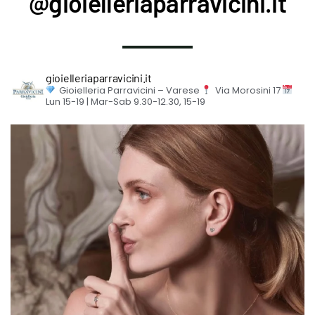
@gioielleriaparravicini.it
gioielleriaparravicini.it
Gioielleria Parravicini – Varese
Via Morosini 17
Lun 15-19 | Mar-Sab 9.30-12.30, 15-19