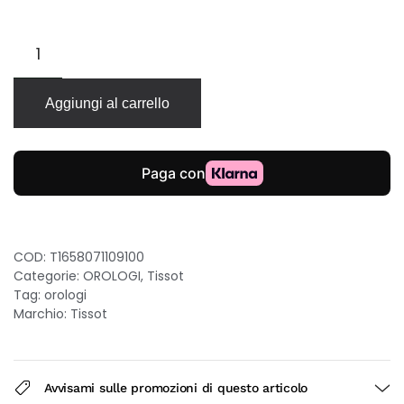
Tissot
Gentleman
Powermatic
80
Aggiungi al carrello
38mm
quadrante
verde
bracciale
acciaio
quantità
COD:
T1658071109100
Categorie:
OROLOGI
,
Tissot
Tag:
orologi
Marchio:
Tissot
Avvisami sulle promozioni di questo articolo