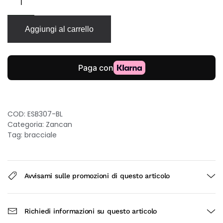
Zancan
Robikevlar
in
Aggiungi al carrello
kevlar
blu
argento
con
targa
e
spinelli
blu
COD:
ESB307-BL
quantità
Categoria:
Zancan
Tag:
bracciale
Avvisami sulle promozioni di questo articolo
Richiedi informazioni su questo articolo