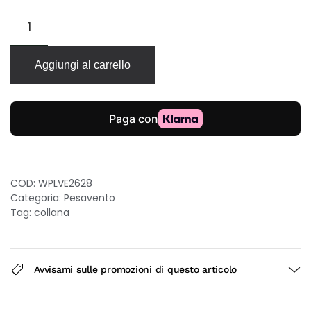
Pesavento
Polvere
di
Sogni
Aggiungi al carrello
collana
lunga
in
argento
925
con
micropolveri
oro
COD:
WPLVE2628
rosa
Categoria:
Pesavento
90-
Tag:
collana
95cm
quantità
Avvisami sulle promozioni di questo articolo