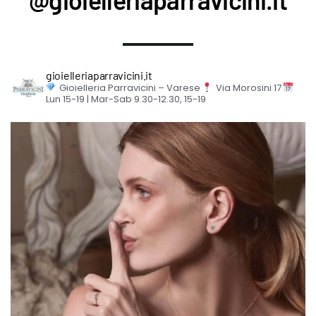
gioielleriaparravicini.it
Gioielleria Parravicini – Varese
Via Morosini 17
Lun 15-19 | Mar-Sab 9.30-12.30, 15-19