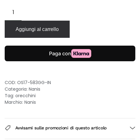
Nanis
Small
Ciliegine
orecchini
Aggiungi al carrello
in
oro
18kt
con
diamanti
0.09ct
8.2×21.2mm
clip
COD:
OS17-583GG-IN
quantità
Categoria:
Nanis
Tag:
orecchini
Marchio:
Nanis
Avvisami sulle promozioni di questo articolo