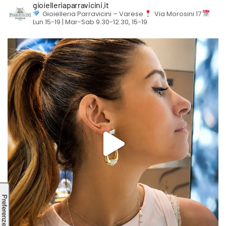
gioielleriaparravicini.it
Gioielleria Parravicini – Varese
Via Morosini 17
Lun 15-19 | Mar-Sab 9.30-12.30, 15-19