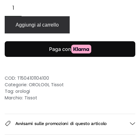
Tissot
PR100
quarzo
40mm
Aggiungi al carrello
quadrante
blu
bracciale
acciaio
quantità
COD:
T1504101104100
Categorie:
OROLOGI
,
Tissot
Tag:
orologi
Marchio:
Tissot
Avvisami sulle promozioni di questo articolo