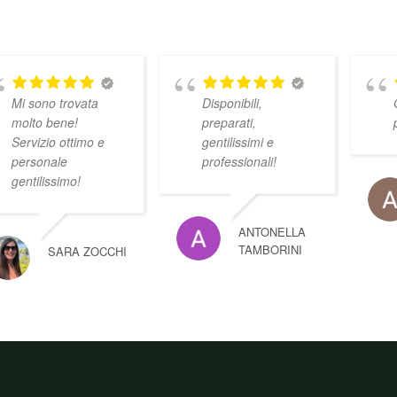
Mi sono trovata
Disponibili,
molto bene!
preparati,
Servizio ottimo e
gentilissimi e
personale
professionali!
gentilissimo!
ANTONELLA
TAMBORINI
SARA ZOCCHI