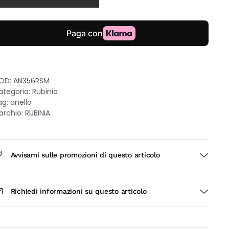
ro
osa
kt
on
meraldo
5ct
OD:
AN356RSM
isura
ategoria:
Rubinia
ag:
anello
uantità
archio:
RUBINIA
Avvisami sulle promozioni di questo articolo
Richiedi informazioni su questo articolo