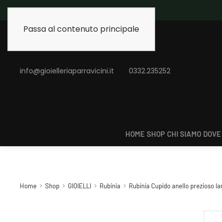
Spedizione gratuita 
Passa al contenuto principale
info@gioielleriaparravicini.it
0332.235252
HOME
SHOP
CHI SIAMO
DOVE
Home
Shop
GIOIELLI
Rubinia
Rubinia Cupido anello prezioso la