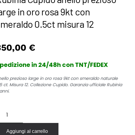
arge in oro rosa 9kt con
meraldo 0.5ct misura 12
350,00
€
pedizione in 24/48h con TNT/FEDEX
nello prezioso large in oro rosa 9kt con smeraldo naturale
5 ct. Misura 12. Collezione Cupido. Garanzia ufficiale Rubinia
anni.
binia
upido
ello
ezioso
Aggiungi al carrello
rge