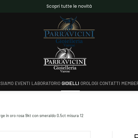
da €150,00
Scopri tutte le novità
 SIAMO
EVENTI
LABORATORIO
GIOIELLI
OROLOGI
CONTATTI
MEMBER
rge in oro rosa 9kt con smeraldo 0.5ct misura 12
R