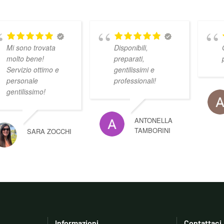
Mi sono trovata
Disponibili,
molto bene!
preparati,
Servizio ottimo e
gentilissimi e
personale
professionali!
gentilissimo!
ANTONELLA
TAMBORINI
SARA ZOCCHI
Informazioni
Contattaci