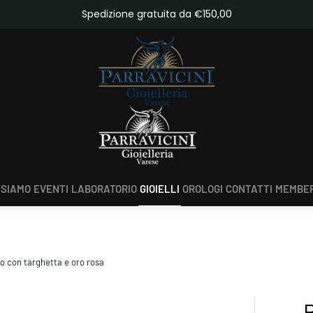
da €150,00
Scopri tutte le novità
 SIAMO
EVENTI
LABORATORIO
GIOIELLI
OROLOGI
CONTATTI
MEMBER
o con targhetta e oro rosa
B