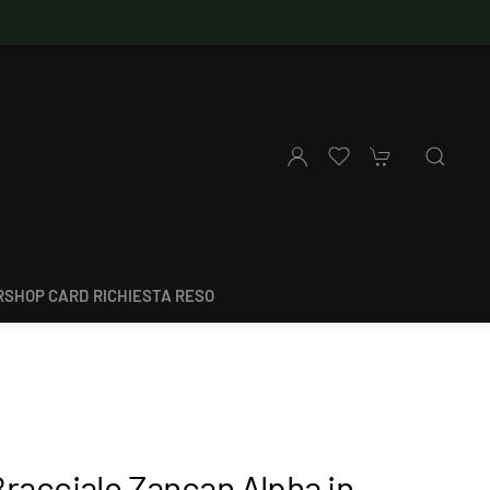
SHOP CARD
RICHIESTA RESO
racciale Zancan Alpha in