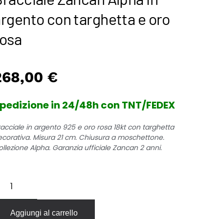
rgento con targhetta e oro
rosa
268,00
€
pedizione in 24/48h con TNT/FEDEX
racciale in argento 925 e oro rosa 18kt con targhetta
ecorativa. Misura 21 cm. Chiusura a moschettone.
llezione Alpha. Garanzia ufficiale Zancan 2 anni.
acciale
ancan
lpha
Aggiungi al carrello
rgento