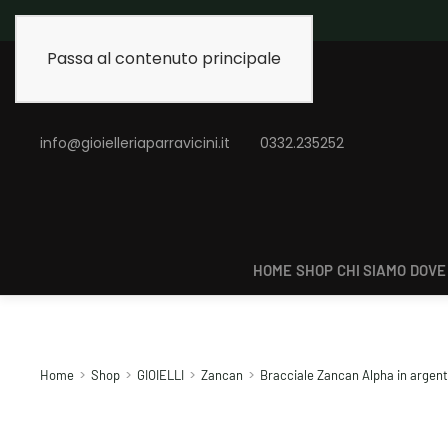
Spedizione gratuita 
Passa al contenuto principale
info@gioielleriaparravicini.it
0332.235252
HOME
SHOP
CHI SIAMO
DOVE
Home
Shop
GIOIELLI
Zancan
Bracciale Zancan Alpha in argent