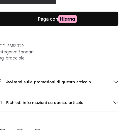
on
arghetta
ro
osa
uantità
OD:
ESB302R
ategoria:
Zancan
ag:
bracciale
Avvisami sulle promozioni di questo articolo
Richiedi informazioni su questo articolo