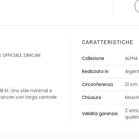
CARATTERISTICHE
a: UFFICIALE ZANCAN
Collezione
ALPHA
Realizzato in
Argent
Circonferenza
21 cm
 kt. Uno stile minimal e
zancan con targa centrale
Chiusura
Mosch
2 anni
Validità garanzia
qualsi