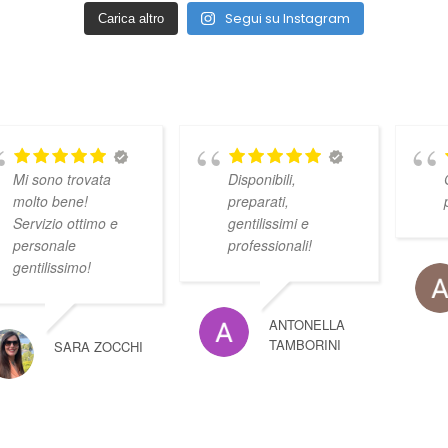
Segui su Instagram
Carica altro
Mi sono trovata
Disponibili,
molto bene!
preparati,
Servizio ottimo e
gentilissimi e
personale
professionali!
gentilissimo!
ANTONELLA
TAMBORINI
SARA ZOCCHI