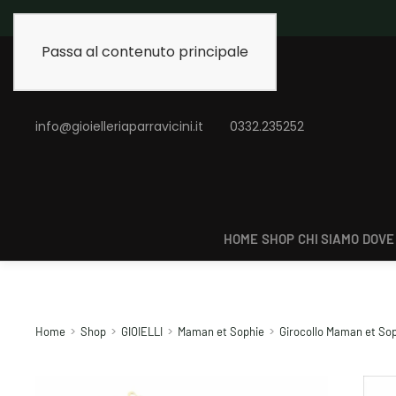
Spedizione gratuita 
Passa al contenuto principale
info@gioielleriaparravicini.it
0332.235252
HOME
SHOP
CHI SIAMO
DOVE
Home
Shop
GIOIELLI
Maman et Sophie
Girocollo Maman et Sop