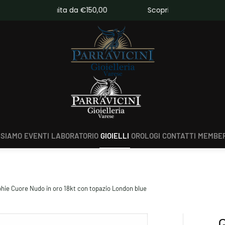
da €150,00
Scopri tutte le novità
 SIAMO
EVENTI
LABORATORIO
GIOIELLI
OROLOGI
CONTATTI
MEMBER
hie Cuore Nudo in oro 18kt con topazio London blue