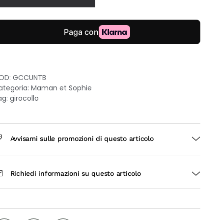
udo
ro
kt
on
opazio
ondon
OD:
GCCUNTB
lue
ategoria:
Maman et Sophie
uantità
ag:
girocollo
Avvisami sulle promozioni di questo articolo
Richiedi informazioni su questo articolo