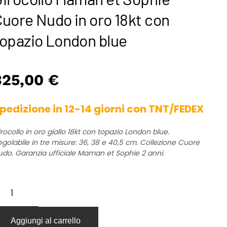
uore Nudo in oro 18kt con
topazio London blue
325,00
€
pedizione in 12-14 giorni con TNT/FEDEX
rocollo in oro giallo 18kt con topazio London blue.
egolabile in tre misure: 36, 38 e 40,5 cm. Collezione Cuore
udo. Garanzia ufficiale Maman et Sophie 2 anni.
rocollo
aman
t
ophie
Aggiungi al carrello
uore