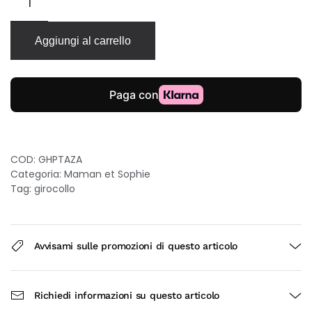
Maman
et
Sophie
Aggiungi al carrello
Pietre
Preziose
in
oro
rosa
18kt
con
zaffiro
COD:
GHPTAZA
quantità
Categoria:
Maman et Sophie
Tag:
girocollo
Avvisami sulle promozioni di questo articolo
Richiedi informazioni su questo articolo