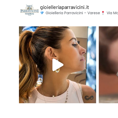
gioielleriaparravicini.it
Gioielleria Parravicini – Varese
Via Mo