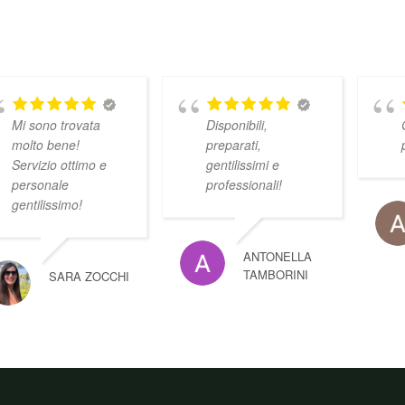
Mi sono trovata
Disponibili,
molto bene!
preparati,
Servizio ottimo e
gentilissimi e
personale
professionali!
gentilissimo!
ANTONELLA
TAMBORINI
SARA ZOCCHI