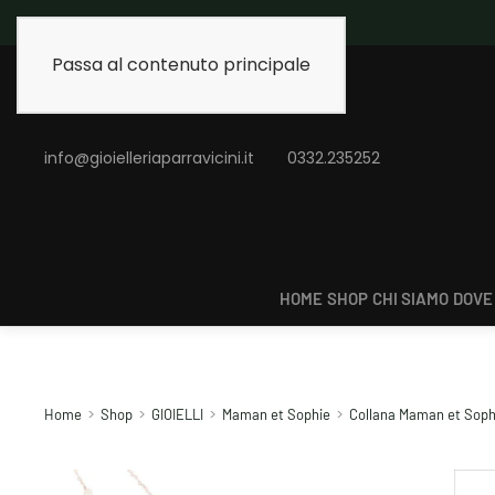
Spedizione gratuita 
Passa al contenuto principale
info@gioielleriaparravicini.it
0332.235252
HOME
SHOP
CHI SIAMO
DOVE
Home
Shop
GIOIELLI
Maman et Sophie
Collana Maman et Sophi