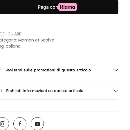
rgento
on
rle
uantità
OD:
CLLABB
ategoria:
Maman et Sophie
ag:
collana
Avvisami sulle promozioni di questo articolo
Richiedi informazioni su questo articolo