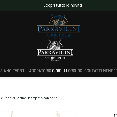
da €150,00
Scopri tutte le novità
 SIAMO
EVENTI
LABORATORIO
GIOIELLI
OROLOGI
CONTATTI
MEMBER
e Perla di Labuan in argento con perle