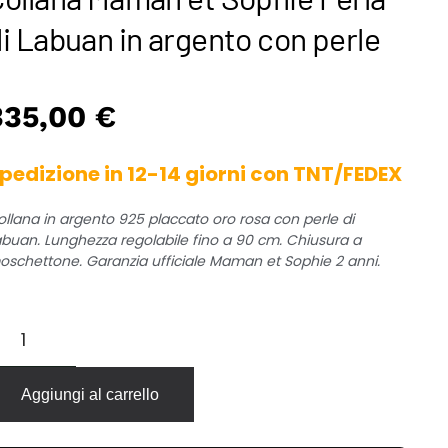
i Labuan in argento con perle
335,00
€
pedizione in 12-14 giorni con TNT/FEDEX
ollana in argento 925 placcato oro rosa con perle di
abuan. Lunghezza regolabile fino a 90 cm. Chiusura a
oschettone. Garanzia ufficiale Maman et Sophie 2 anni.
ollana
aman
t
ophie
Aggiungi al carrello
rla
abuan