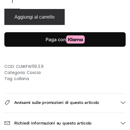
Freshwater
collana
in
Aggiungi al carrello
oro
giallo
18kt
con
perla
dolce
43cm
quantità
COD:
CLNKFW119.3.9
Categoria:
Coscia
Tag:
collana
Avvisami sulle promozioni di questo articolo
Richiedi informazioni su questo articolo