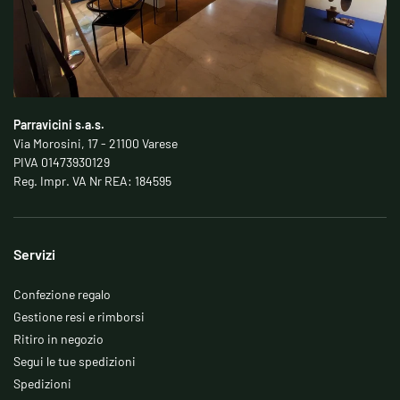
Parravicini s.a.s.
Via Morosini, 17 - 21100 Varese
PIVA 01473930129
Reg. Impr. VA Nr REA: 184595
Servizi
Confezione regalo
Gestione resi e rimborsi
Ritiro in negozio
Segui le tue spedizioni
Spedizioni