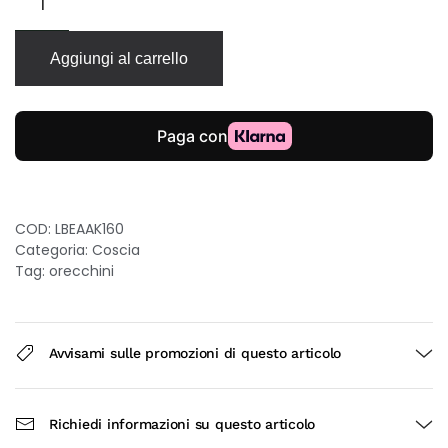
Akoya
orecchini
in
Aggiungi al carrello
oro
bianco
18kt
con
perle
5.5/6mm
e
diamanti
COD:
LBEAAK160
quantità
Categoria:
Coscia
Tag:
orecchini
Avvisami sulle promozioni di questo articolo
Richiedi informazioni su questo articolo