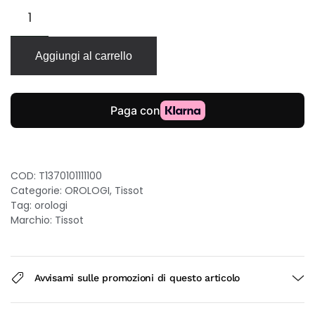
Tissot
PRX
quarzo
25mm
Aggiungi al carrello
quadrante
madreperla
bracciale
acciaio
donna
quantità
COD:
T1370101111100
Categorie:
OROLOGI
,
Tissot
Tag:
orologi
Marchio:
Tissot
Avvisami sulle promozioni di questo articolo