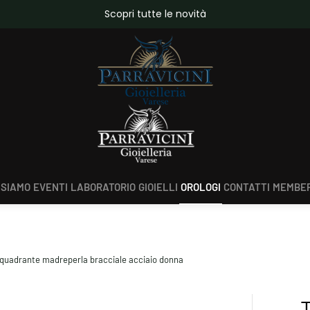
da €150,00
Scopri tutte le novità
 SIAMO
EVENTI
LABORATORIO
GIOIELLI
OROLOGI
CONTATTI
MEMBER
quadrante madreperla bracciale acciaio donna