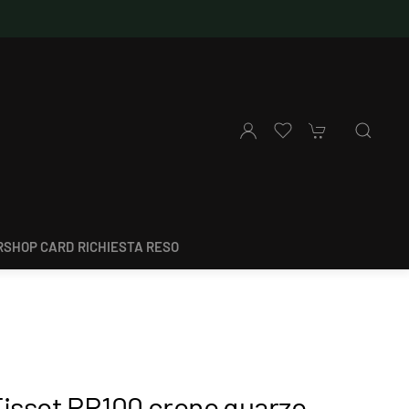
SHOP CARD
RICHIESTA RESO
Tissot PR100 crono quarzo