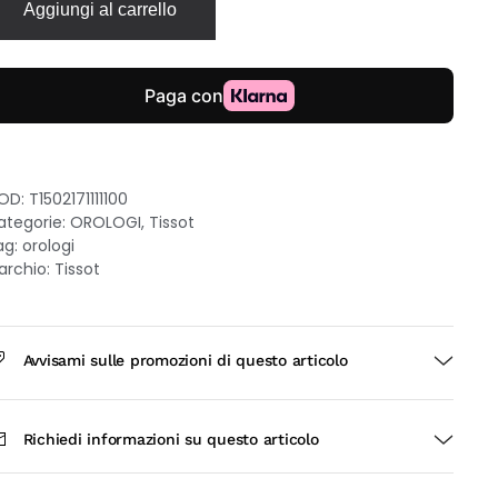
Aggiungi al carrello
6mm
uadrante
adreperla
acciale
ciaio
onna
uantità
OD:
T1502171111100
ategorie:
OROLOGI
,
Tissot
ag:
orologi
archio:
Tissot
Avvisami sulle promozioni di questo articolo
Richiedi informazioni su questo articolo