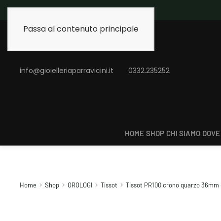
Spedizione gratuita 
Passa al contenuto principale
info@gioielleriaparravicini.it
0332.235252
HOME
SHOP
CHI SIAMO
DOVE
Home
Shop
OROLOGI
Tissot
Tissot PR100 crono quarzo 36mm 