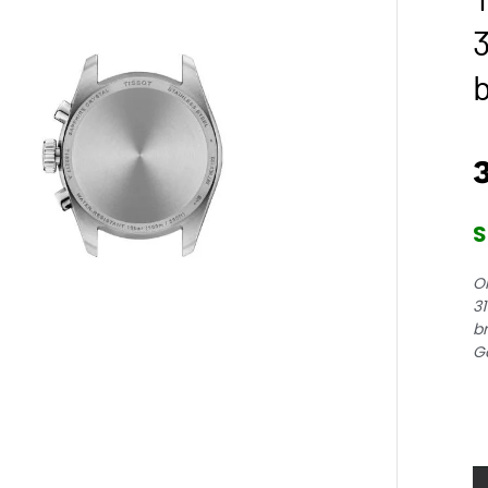
b
S
O
3
br
Ga
Ti
P
c
q