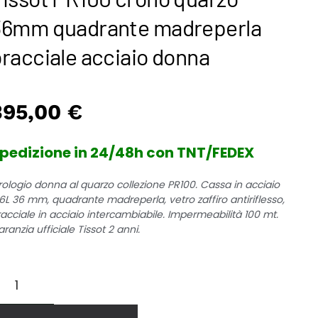
36mm quadrante madreperla
racciale acciaio donna
395,00
€
pedizione in 24/48h con TNT/FEDEX
rologio donna al quarzo collezione PR100. Cassa in acciaio
16L 36 mm, quadrante madreperla, vetro zaffiro antiriflesso,
acciale in acciaio intercambiabile. Impermeabilità 100 mt.
ranzia ufficiale Tissot 2 anni.
ssot
R100
rono
uarzo