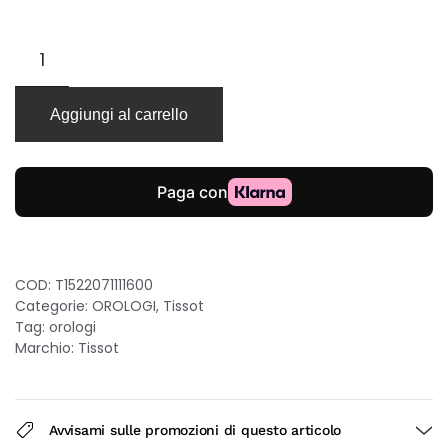
Tissot
Désir
Classic
Contemporary
Aggiungi al carrello
automatico
28mm
quadrante
madreperla
bracciale
acciaio
donna
quantità
COD:
T1522071111600
Categorie:
OROLOGI
,
Tissot
Tag:
orologi
Marchio:
Tissot
Avvisami sulle promozioni di questo articolo