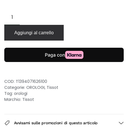
Tissot
Chemin
Des
Tourelles
Aggiungi al carrello
Powermatic
80
42mm
quadrante
avorio
cinturino
pelle
verde
COD:
T1394071626100
quantità
Categorie:
OROLOGI
,
Tissot
Tag:
orologi
Marchio:
Tissot
Avvisami sulle promozioni di questo articolo