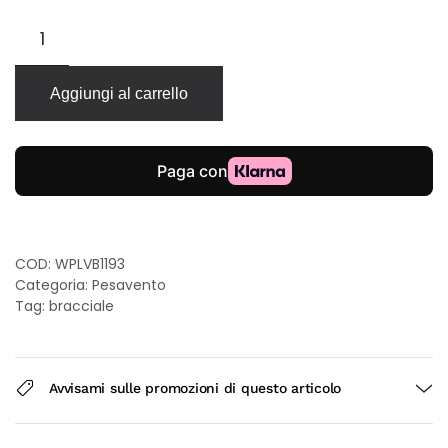
Pesavento
Polvere
di
Sogni
Aggiungi al carrello
bracciale
elastico
semi-
rigido
in
argento
925
con
COD:
WPLVB1193
galvanica
Categoria:
Pesavento
rutenio
Tag:
bracciale
quantità
Avvisami sulle promozioni di questo articolo