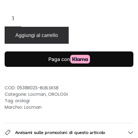
Locman
Montecristo
Skeleton
automatico
Aggiungi al carrello
42mm
quadrante
blu
meccanismo
a
vista
cassa
PVD
COD:
0538B02S-BLBLSKSB
blu
Categorie:
Locman
,
OROLOGI
quantità
Tag:
orologi
Marchio:
Locman
Avvisami sulle promozioni di questo articolo