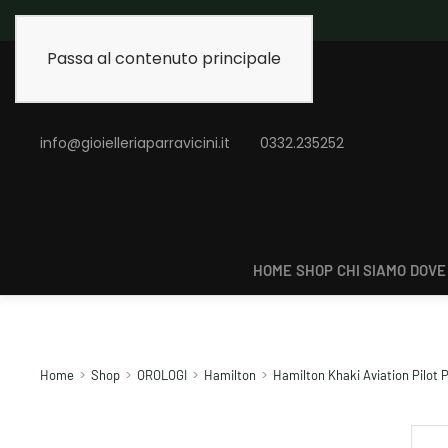
Spedizione gratuita 
Passa al contenuto principale
info@gioielleriaparravicini.it
0332.235252
HOME
SHOP
CHI SIAMO
DOVE
Home
Shop
OROLOGI
Hamilton
Hamilton Khaki Aviation Pilot