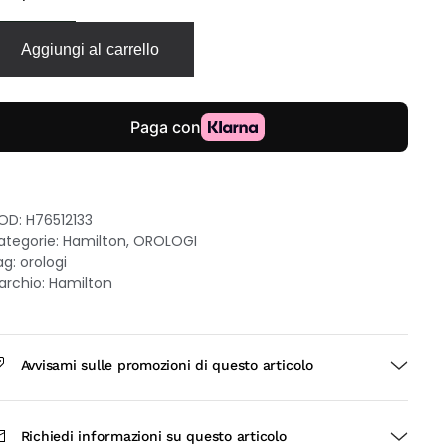
iation
lot
Aggiungi al carrello
ioneer
ronografo
uarzo
1mm
uadrante
ero
acciale
ciaio
OD:
H76512133
uantità
ategorie:
Hamilton
,
OROLOGI
ag:
orologi
archio:
Hamilton
Avvisami sulle promozioni di questo articolo
Richiedi informazioni su questo articolo