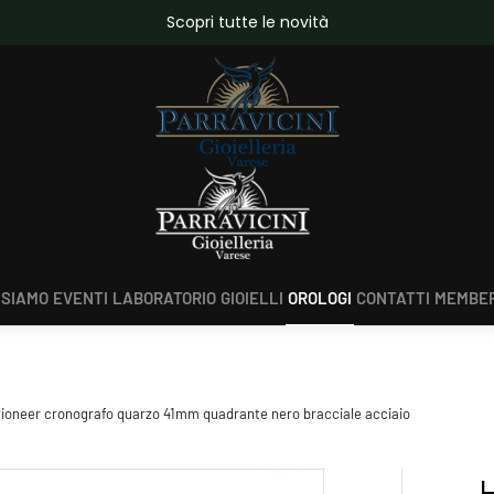
da €150,00
Scopri tutte le novità
 SIAMO
EVENTI
LABORATORIO
GIOIELLI
OROLOGI
CONTATTI
MEMBER
 Pioneer cronografo quarzo 41mm quadrante nero bracciale acciaio
H