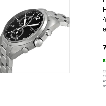
a
S
Or
C
za
mt
H
Kh