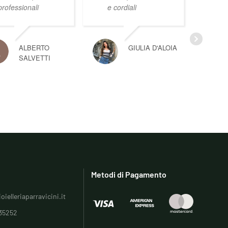
professionali
e cordiali
ALBERTO
GIULIA D'ALOIA
SALVETTI
Metodi di Pagamento
oielleriaparravicini.it
35252