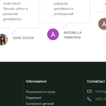
molto bene!
preparati,
Servizio ottimo e
gentilissimi e
personale
professionali!
gentilissimo!
ANTONELLA
TAMBORINI
SARA ZOCCHI
Informazioni
Contattaci
info@gi
Promozioni in corso
Pagamenti
0332.2
Condizioni generali