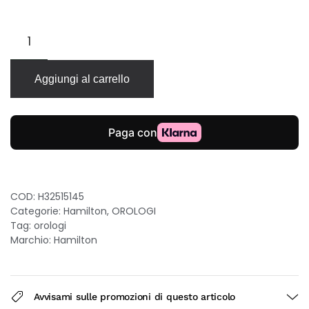
Hamilton
Jazzmaster
Viewmatic
automatico
Aggiungi al carrello
40mm
quadrante
blu
bracciale
acciaio
quantità
COD:
H32515145
Categorie:
Hamilton
,
OROLOGI
Tag:
orologi
Marchio:
Hamilton
Avvisami sulle promozioni di questo articolo