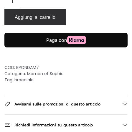
Maman
et
Sophie
Aggiungi al carrello
Onda
in
argento
con
acquamarina
quantità
COD:
BPONDAM7
Categoria:
Maman et Sophie
Tag:
bracciale
Avvisami sulle promozioni di questo articolo
Richiedi informazioni su questo articolo