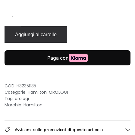
Hamilton
Jazzmaster
Lady
quarzo
Aggiungi al carrello
34mm
quadrante
nero
bracciale
acciaio
donna
quantità
COD:
H32351135
Categorie:
Hamilton
,
OROLOGI
Tag:
orologi
Marchio:
Hamilton
Avvisami sulle promozioni di questo articolo