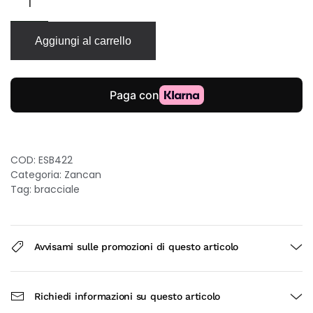
Zancan
Insignia
925
Aggiungi al carrello
in
argento
a
maglia
piatta
quantità
COD:
ESB422
Categoria:
Zancan
Tag:
bracciale
Avvisami sulle promozioni di questo articolo
Richiedi informazioni su questo articolo