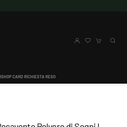
SHOP CARD
RICHIESTA RESO
esavento Polvere di Sogni I