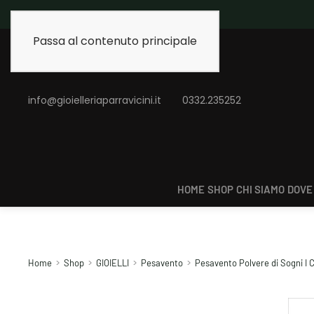
Spedizione gratuita 
Passa al contenuto principale
info@gioielleriaparravicini.it
0332.235252
HOME
SHOP
CHI SIAMO
DOVE
Home
Shop
GIOIELLI
Pesavento
Pesavento Polvere di Sogni I C