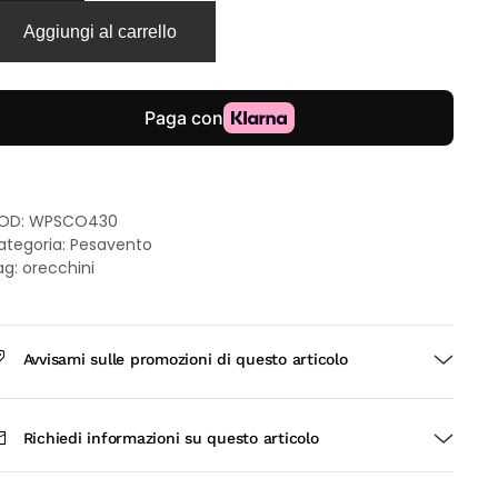
ogni
Aggiungi al carrello
lori
l
ondo
ecchini
allo
rgento
OD:
WPSCO430
25
ategoria:
Pesavento
laccato
ag:
orecchini
ro
rfallina
uantità
Avvisami sulle promozioni di questo articolo
Richiedi informazioni su questo articolo