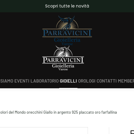
da €150,00
Scopri tutte le novità
 SIAMO
EVENTI
LABORATORIO
GIOIELLI
OROLOGI
CONTATTI
MEMBER
olori del Mondo orecchini Giallo in argento 925 placcato oro farfallina
P