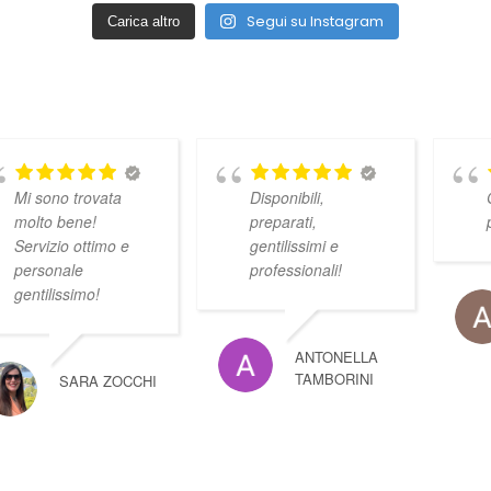
Segui su Instagram
Carica altro
Mi sono trovata
Disponibili,
molto bene!
preparati,
Servizio ottimo e
gentilissimi e
personale
professionali!
gentilissimo!
ANTONELLA
TAMBORINI
SARA ZOCCHI