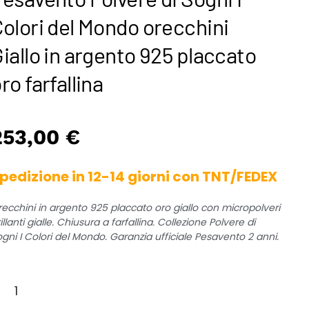
olori del Mondo orecchini
iallo in argento 925 placcato
ro farfallina
253,00
€
pedizione in 12-14 giorni con TNT/FEDEX
recchini in argento 925 placcato oro giallo con micropolveri
illanti gialle. Chiusura a farfallina. Collezione Polvere di
gni I Colori del Mondo. Garanzia ufficiale Pesavento 2 anni.
esavento
lvere