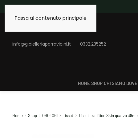
Spedizione gratuita 
Passa al contenuto principale
info@gioielleriaparravicini.it
0332.235252
HOME
SHOP
CHI SIAMO
DOVE
Home
Shop
OROLOGI
Tissot
Tissot Tradition Skin quarzo 39mm