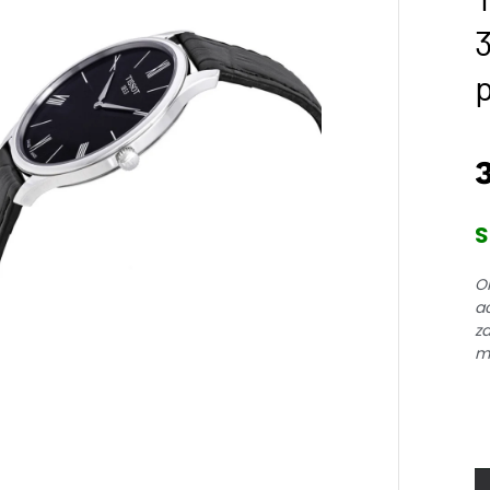
p
S
Or
a
za
mt
Ti
Tr
Sk
q