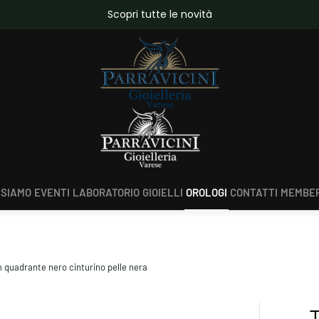
da €150,00
Scopri tutte le novità
 SIAMO
EVENTI
LABORATORIO
GIOIELLI
OROLOGI
CONTATTI
MEMBER
 quadrante nero cinturino pelle nera
T