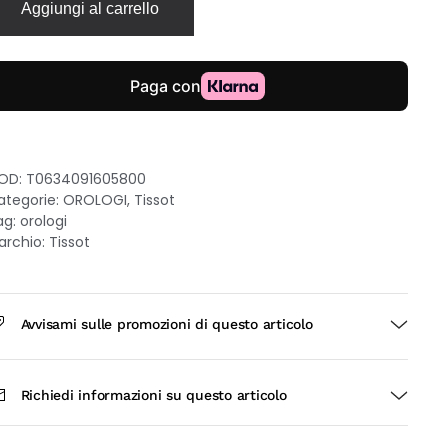
Aggiungi al carrello
9mm
uadrante
ero
nturino
lle
era
uantità
OD:
T0634091605800
ategorie:
OROLOGI
,
Tissot
ag:
orologi
archio:
Tissot
Avvisami sulle promozioni di questo articolo
Richiedi informazioni su questo articolo