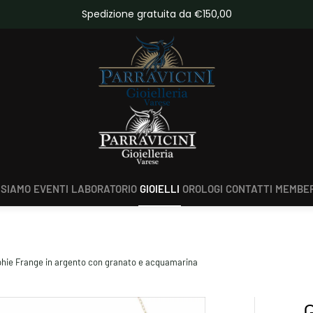
da €150,00
Scopri tutte le novità
 SIAMO
EVENTI
LABORATORIO
GIOIELLI
OROLOGI
CONTATTI
MEMBER
phie Frange in argento con granato e acquamarina