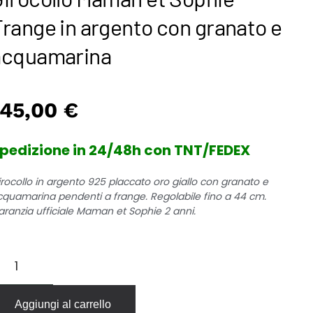
range in argento con granato e
acquamarina
145,00
€
pedizione in 24/48h con TNT/FEDEX
irocollo in argento 925 placcato oro giallo con granato e
cquamarina pendenti a frange. Regolabile fino a 44 cm.
aranzia ufficiale Maman et Sophie 2 anni.
rocollo
aman
t
ophie
Aggiungi al carrello
range