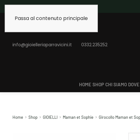
Spedizione gratuita 
Passa al contenuto principale
info@gioielleriaparravicini.it
0332.235252
HOME
SHOP
CHI SIAMO
DOVE
Home
Shop
GIOIELLI
Maman et Sophie
Girocollo Maman et So