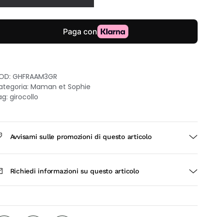
rgento
on
ranato
cquamarina
uantità
OD:
GHFRAAM3GR
ategoria:
Maman et Sophie
ag:
girocollo
Avvisami sulle promozioni di questo articolo
Richiedi informazioni su questo articolo