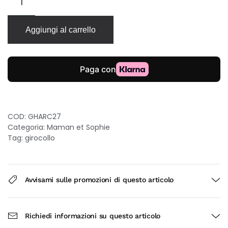
Maman
et
Sophie
Aggiungi al carrello
Archivio
in
argento
con
sette
cuori
quantità
COD:
GHARC27
Categoria:
Maman et Sophie
Tag:
girocollo
Avvisami sulle promozioni di questo articolo
Richiedi informazioni su questo articolo