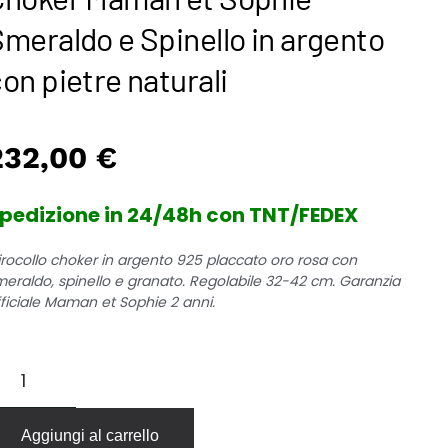
meraldo e Spinello in argento
on pietre naturali
232,00
€
pedizione in 24/48h con TNT/FEDEX
irocollo choker in argento 925 placcato oro rosa con
meraldo, spinello e granato. Regolabile 32-42 cm. Garanzia
fficiale Maman et Sophie 2 anni.
hoker
aman
t
ophie
Aggiungi al carrello
meraldo