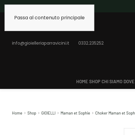
Spedizione gratuita 
Passa al contenuto principale
info@gioielleriaparravicini.it
0332.235252
HOME
SHOP
CHI SIAMO
DOVE
Home
Shop
GIOIELLI
Maman et Sophie
Choker Maman et Sophie