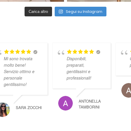
Segui su Instagram
Carica altro
Mi sono trovata
Disponibili,
molto bene!
preparati,
Servizio ottimo e
gentilissimi e
personale
professionali!
gentilissimo!
ANTONELLA
TAMBORINI
SARA ZOCCHI