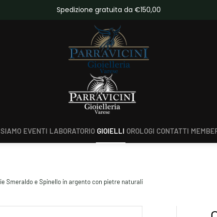
da €150,00
Scopri tutte le novità
 SIAMO
EVENTI
LABORATORIO
GIOIELLI
OROLOGI
CONTATTI
MEMBER
 Smeraldo e Spinello in argento con pietre naturali