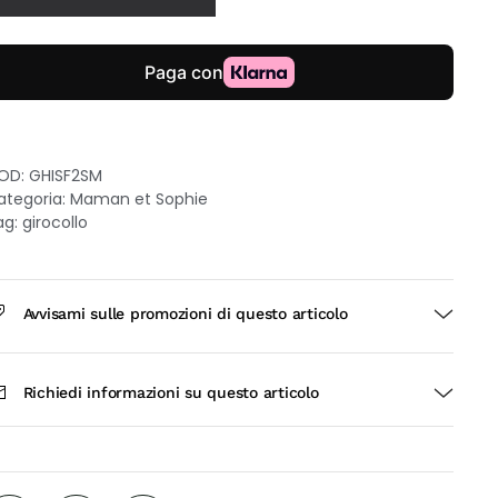
inello
rgento
on
etre
turali
OD:
GHISF2SM
uantità
ategoria:
Maman et Sophie
ag:
girocollo
Avvisami sulle promozioni di questo articolo
Richiedi informazioni su questo articolo