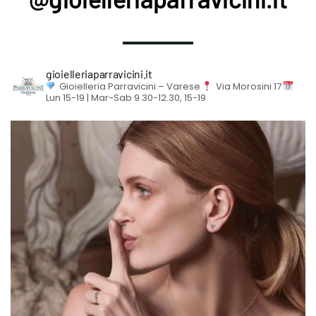
gioielleriaparravicini.it
Gioielleria Parravicini – Varese
Via Morosini 17
Lun 15-19 | Mar-Sab 9.30-12.30, 15-19