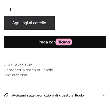
Bracciale
Maman
et
Sophie
Aggiungi al carrello
Passpartout
in
argento
con
cuori
piccoli
quantità
COD:
GCPPTCUP
Categoria:
Maman et Sophie
Tag:
bracciale
Avvisami sulle promozioni di questo articolo