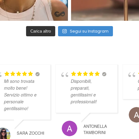
Segui su Instagram
Carica altro
Mi sono trovata
Disponibili,
molto bene!
preparati,
Servizio ottimo e
gentilissimi e
personale
professionali!
gentilissimo!
ANTONELLA
TAMBORINI
SARA ZOCCHI