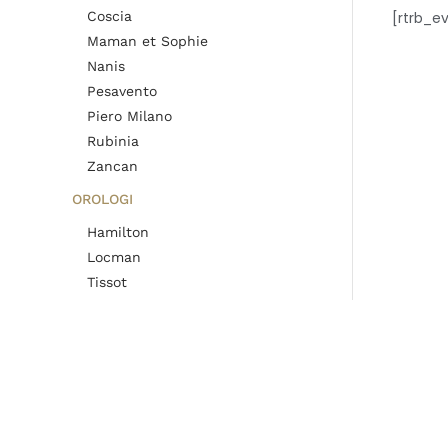
Coscia
[rtrb_e
Maman et Sophie
Nanis
Pesavento
Piero Milano
Rubinia
Zancan
OROLOGI
Hamilton
Locman
Tissot