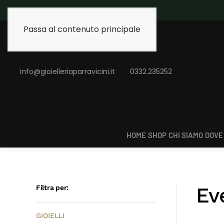
Passa al contenuto principale
info@gioielleriaparravicini.it
0332.235252
HOME
SHOP
CHI SIAMO
DOVE
Ev
Filtra per:
GIOIELLI