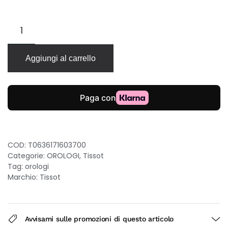
Tissot
Tradition
Chrono
quarzo
Aggiungi al carrello
42mm
quadrante
bianco
cinturino
pelle
marrone
quantità
COD:
T0636171603700
Categorie:
OROLOGI
,
Tissot
Tag:
orologi
Marchio:
Tissot
Avvisami sulle promozioni di questo articolo