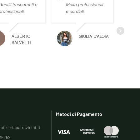
Gentili trasparenti e
Molto professionali
professionali
e cordiali
ALBERTO
GIULIA D'ALOIA
SALVETTI
Metodi di Pagamento
oielleriaparravicini.it
35252