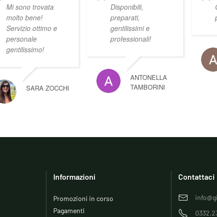
Mi sono trovata
Disponibili,
molto bene!
preparati,
Servizio ottimo e
gentilissimi e
personale
professionali!
gentilissimo!
ANTONELLA
TAMBORINI
SARA ZOCCHI
Informazioni
Contattaci
info@gi
Promozioni in corso
Pagamenti
0332.2