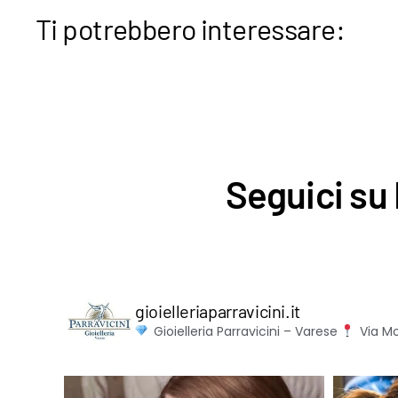
Ti potrebbero interessare:
Seguici su 
gioielleriaparravicini.it
Gioielleria Parravicini – Varese
Via Mo