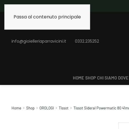
Spedizione gratuita
Passa al contenuto principale
info@gioielleriaparravicini.it
0332.235252
HOME
SHOP
CHI SIAMO
DOVE
Home
Shop
OROLOGI
Tissot
Tissot Sideral Powermatic 80 41m