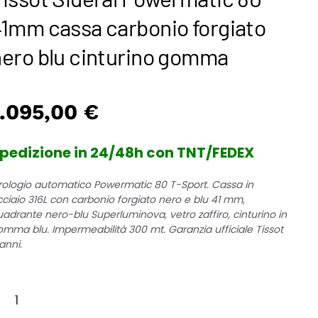
41mm cassa carbonio forgiato
nero blu cinturino gomma
1.095,00
€
pedizione in 24/48h con TNT/FEDEX
rologio automatico Powermatic 80 T-Sport. Cassa in
cciaio 316L con carbonio forgiato nero e blu 41 mm,
uadrante nero-blu Superluminova, vetro zaffiro, cinturino in
omma blu. Impermeabilità 300 mt. Garanzia ufficiale Tissot
anni.
ssot
deral
owermatic