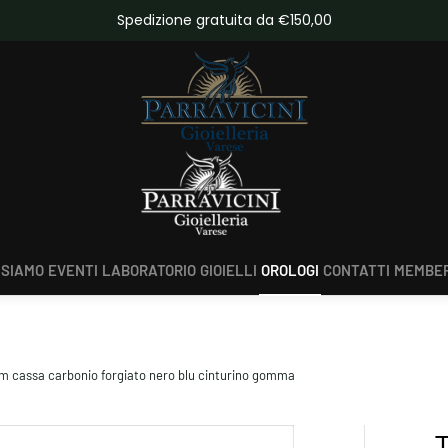
 da €150,00
Scopri tutte le novità
 SIAMO
EVENTI
LABORATORIO
GIOIELLI
OROLOGI
CONTATTI
MEMBER
m cassa carbonio forgiato nero blu cinturino gomma