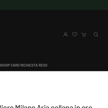
SHOP CARD
RICHIESTA RESO
iero Milano Aria collana in oro