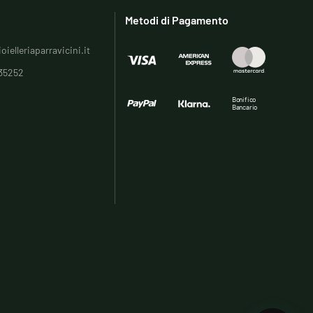
Metodi di Pagamento
oielleriaparravicini.it
35252
Bonifico
Bancario