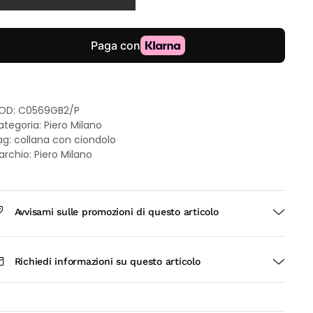
ro
ianco
kt
on
endente
iamanti
OD:
C0569GB2/P
.28ct
ategoria:
Piero Milano
5cm
ag:
collana con ciondolo
uantità
archio:
Piero Milano
Avvisami sulle promozioni di questo articolo
Richiedi informazioni su questo articolo