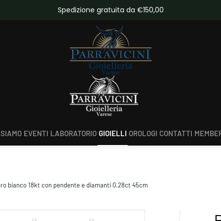
ta da €150,00
Scopri tutte le novità
 SIAMO
EVENTI
LABORATORIO
GIOIELLI
OROLOGI
CONTATTI
MEMBER
n oro bianco 18kt con pendente e diamanti 0.28ct 45cm
P