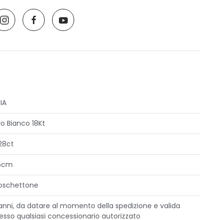
IA
o Bianco 18Kt
28ct
5cm
oschettone
anni, da datare al momento della spedizione e valida
esso qualsiasi concessionario autorizzato