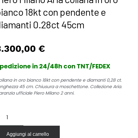
bianco 18kt con pendente e
diamanti 0.28ct 45cm
3.300,00
€
pedizione in 24/48h con TNT/FEDEX
ollana in oro bianco 18kt con pendente e diamanti 0,28 ct.
unghezza 45 cm. Chiusura a moschettone. Collezione Aria.
ranzia ufficiale Piero Milano 2 anni.
ero
ilano
ia
llana
Aggiungi al carrello