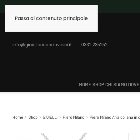
Spedizione gratui
Passa al contenuto principale
info@gioielleriaparravicini.it
0332.235252
HOME
SHOP
CHI SIAMO
DOVE
Home
Shop
GIOIELLI
Piero Milano
Piero Milano Aria collana i