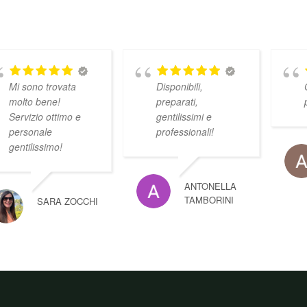
Mi sono trovata
Disponibili,
molto bene!
preparati,
Servizio ottimo e
gentilissimi e
personale
professionali!
gentilissimo!
ANTONELLA
TAMBORINI
SARA ZOCCHI