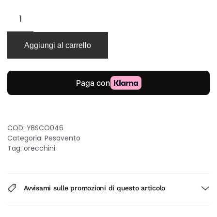
Pesavento
Polvere
di
Sogni
Aggiungi al carrello
orecchini
in
oro
18kt
con
polvere
di
diamanti
COD:
YBSCO046
10mm
Categoria:
Pesavento
quantità
Tag:
orecchini
Avvisami sulle promozioni di questo articolo