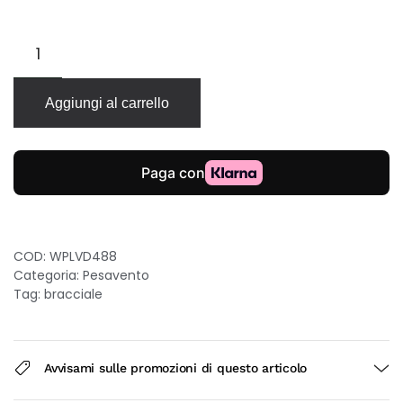
Pesavento
Polvere
di
Sogni
Aggiungi al carrello
bracciale
a
catena
in
argento
925
con
micropolveri
COD:
WPLVD488
oro
Categoria:
Pesavento
rosa
Tag:
bracciale
20cm
quantità
Avvisami sulle promozioni di questo articolo