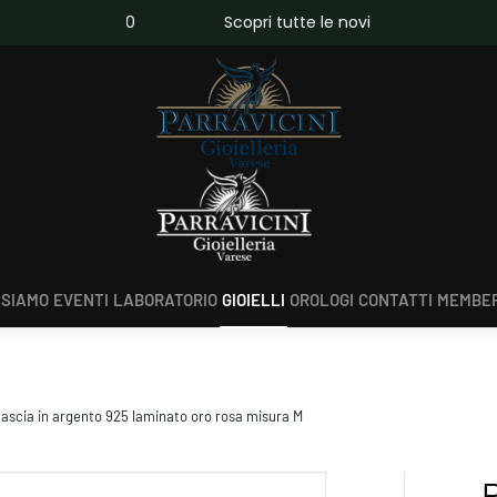
da €150,00
Scopri tutte le novità
 SIAMO
EVENTI
LABORATORIO
GIOIELLI
OROLOGI
CONTATTI
MEMBER
ascia in argento 925 laminato oro rosa misura M