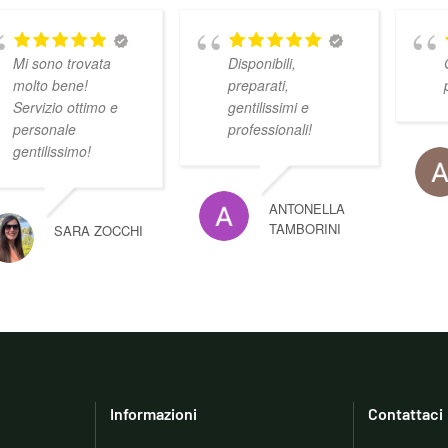
Mi sono trovata
Disponibili,
molto bene!
preparati,
Servizio ottimo e
gentilissimi e
personale
professionali!
gentilissimo!
ANTONELLA
TAMBORINI
SARA ZOCCHI
Informazioni
Contattaci