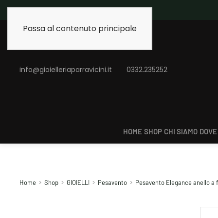
Spedizione gratuita 
Passa al contenuto principale
info@gioielleriaparravicini.it
0332.235252
HOME
SHOP
CHI SIAMO
DOVE
Home
Shop
GIOIELLI
Pesavento
Pesavento Elegance anello a f