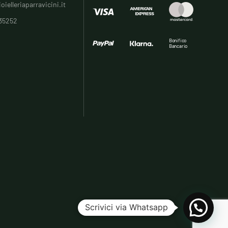
oielleriaparravicini.it
35252
Bonifico
Bancario
Scrivici via Whatsapp