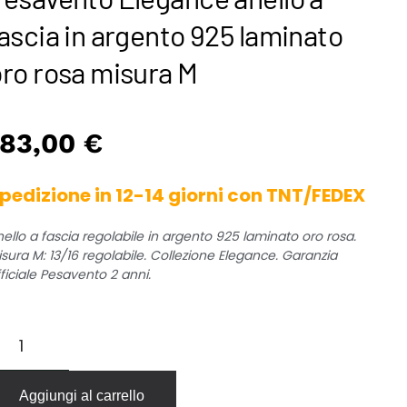
ascia in argento 925 laminato
oro rosa misura M
183,00
€
pedizione in 12-14 giorni con TNT/FEDEX
ello a fascia regolabile in argento 925 laminato oro rosa.
sura M: 13/16 regolabile. Collezione Elegance. Garanzia
ficiale Pesavento 2 anni.
esavento
legance
ello
Aggiungi al carrello
scia