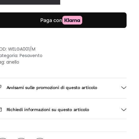
rgento
25
aminato
ro
osa
isura
OD:
WELGA001/M
ategoria:
Pesavento
uantità
ag:
anello
Avvisami sulle promozioni di questo articolo
Richiedi informazioni su questo articolo