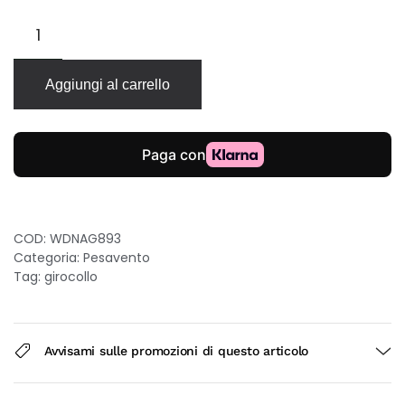
Pesavento
DNA
girocollo
a
Aggiungi al carrello
cinque
fili
in
argento
925
con
galvanica
oro
COD:
WDNAG893
rosa
Categoria:
Pesavento
42-
Tag:
girocollo
45cm
quantità
Avvisami sulle promozioni di questo articolo