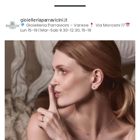
gioielleriaparravicini.it
Gioielleria Parravicini – Varese
Via Morosini 17
Lun 15-19 | Mar-Sab 9.30-12.30, 15-19