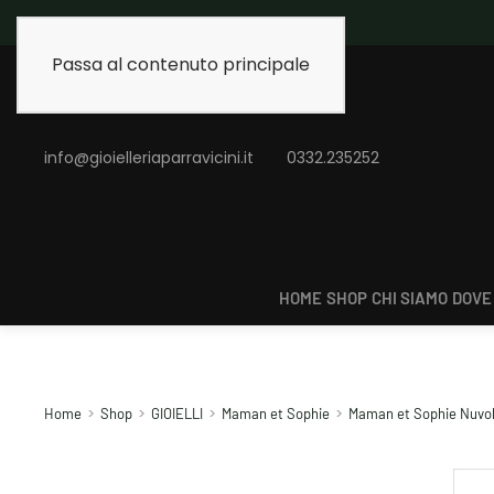
Spedizione gratuita 
Passa al contenuto principale
info@gioielleriaparravicini.it
0332.235252
HOME
SHOP
CHI SIAMO
DOVE
Home
Shop
GIOIELLI
Maman et Sophie
Maman et Sophie Nuvole