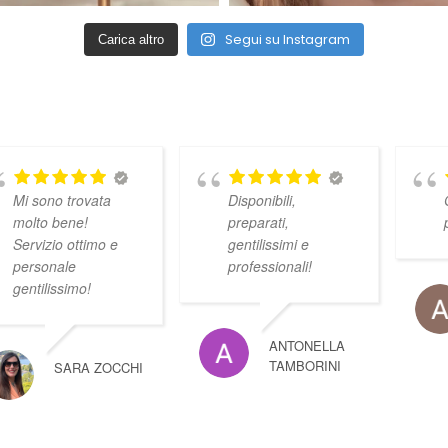
Segui su Instagram
Carica altro
Mi sono trovata
Disponibili,
molto bene!
preparati,
Servizio ottimo e
gentilissimi e
personale
professionali!
gentilissimo!
ANTONELLA
TAMBORINI
SARA ZOCCHI