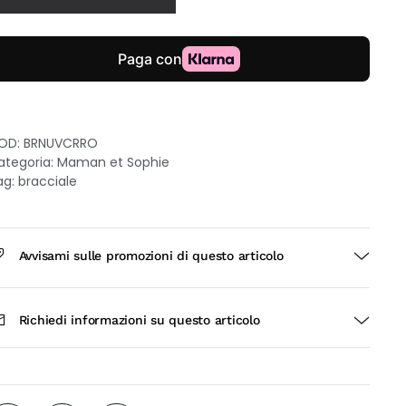
ro
osa
kt
on
malto
osa
OD:
BRNUVCRRO
uantità
ategoria:
Maman et Sophie
ag:
bracciale
Avvisami sulle promozioni di questo articolo
Richiedi informazioni su questo articolo