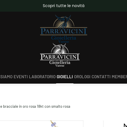
da €150,00
Scopri tutte le novità
 SIAMO
EVENTI
LABORATORIO
GIOIELLI
OROLOGI
CONTATTI
MEMBER
 bracciale in oro rosa 18kt con smalto rosa