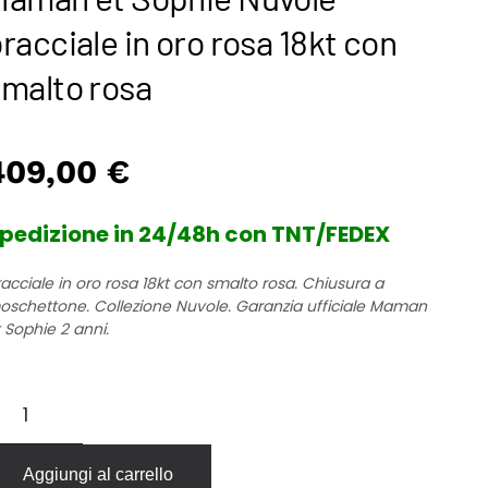
racciale in oro rosa 18kt con
smalto rosa
409,00
€
pedizione in 24/48h con TNT/FEDEX
acciale in oro rosa 18kt con smalto rosa. Chiusura a
oschettone. Collezione Nuvole. Garanzia ufficiale Maman
 Sophie 2 anni.
aman
t
ophie
uvole
Aggiungi al carrello
acciale