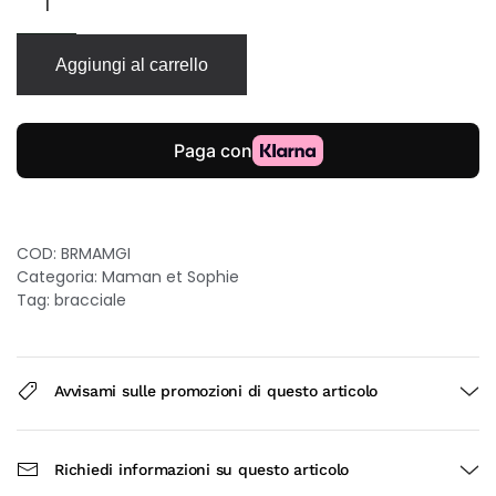
et
Sophie
Maman
Aggiungi al carrello
bracciale
in
argento
925
dorato
quantità
COD:
BRMAMGI
Categoria:
Maman et Sophie
Tag:
bracciale
Avvisami sulle promozioni di questo articolo
Richiedi informazioni su questo articolo