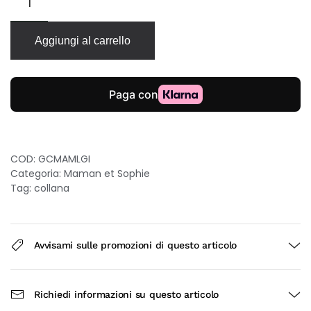
lunga
Maman
et
Aggiungi al carrello
Sophie
M&S
in
argento
placcato
oro
giallo
quantità
COD:
GCMAMLGI
Categoria:
Maman et Sophie
Tag:
collana
Avvisami sulle promozioni di questo articolo
Richiedi informazioni su questo articolo